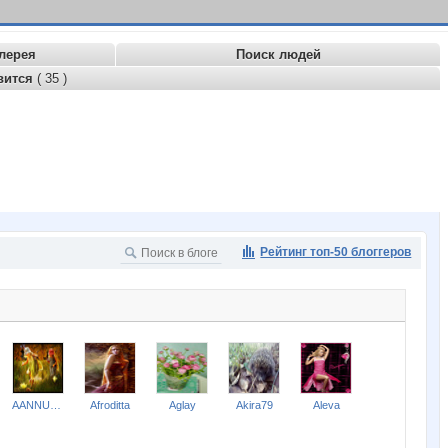
лерея
Поиск людей
вится
( 35 )
Рейтинг топ-50 блоггеров
AANNUSHKA
Afroditta
Aglay
Akira79
Aleva