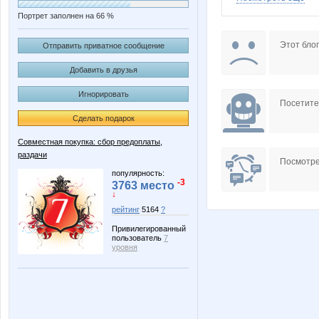
Портрет заполнен на 66 %
Ameliss
Ang
Этот блог
Отправить приватное сообщение
Добавить в друзья
Игнорировать
Choly
F@RO
Посетит
Сделать подарок
Совместная покупка: сбор предоплаты,
раздачи
KissNet
Koshka
Посмотре
популярность:
-3
3763 место
↓
рейтинг
5164
?
Mora
N@T@
Привилегированный
пользователь
7
уровня
Natusik0104
Nery