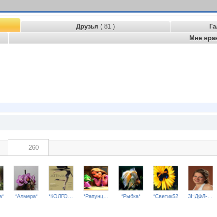
Друзья
( 81 )
Га
Мне нра
260
a*
*Алмера*
*КОЛГОТКИ и БЕЛЬЕ*
*Рапунцель*
*Рыбка*
*Светик52
3НДФЛ-НН