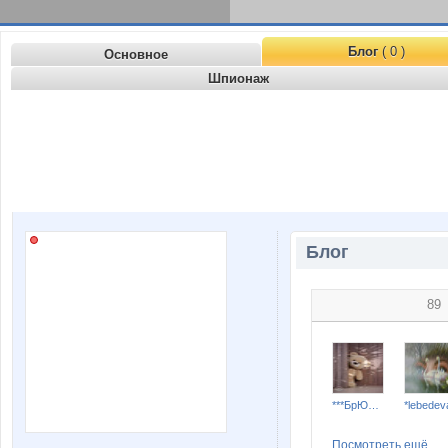
Блог
( 0 )
Основное
Шпионаж
Блог
89
***БрЮнЕтОчКа***
*lebedev
Посмотреть ещё