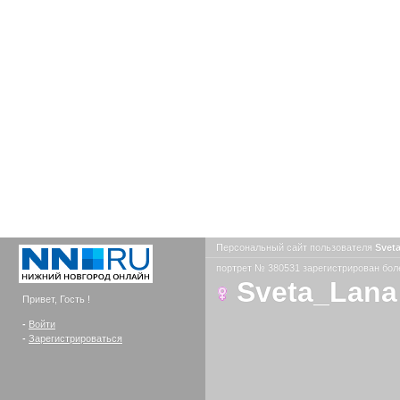
Персональный сайт пользователя
Svet
портрет № 380531 зарегистрирован боле
Sveta_Lana
Привет, Гость !
-
Войти
-
Зарегистрироваться