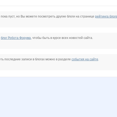
elina2307
AnnaSi
Annastasiay
Anntu
Anyt
Atamanka
Beatrisa
 пока пуст, но Вы можете посмотреть другие блоги на странице
рейтинга блог
Fifo25
IRES
Ilorchik
Irisko
Iskra_Vesna
Jannet17
е
блог Робота Форума
, чтобы быть в курсе всех новостей сайта.
krol
Ksyuha
LanaNN
Lelyann
Leonidych_Sad
Lia85
LisenokM
ть последние записи в блогах можно в разделе
события на сайте
.
LK@
NASIK
Naatka
Nadegda35
Narmebel
Nata.li
Nata1
Nirkova
North Wind
OLING
OleOka
OlgaValerievna
Olgs