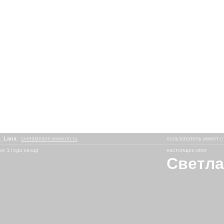
a_Lana
:
svetalanann.www.nn.ru
пользователь имеет с
е 1 года назад
настоящее имя:
Светла