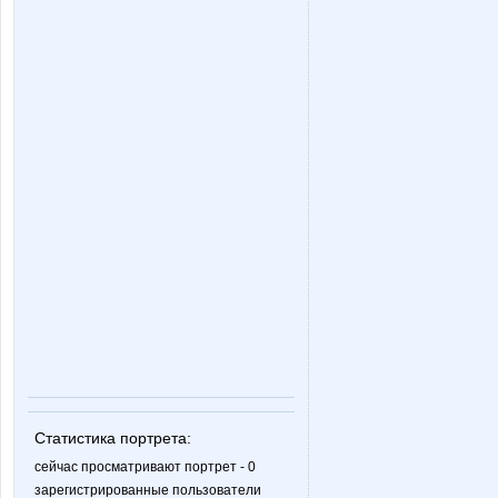
Selana
Shark1
ZLATTO
Ze
capitancap
confess
julia0802
juliabonn
Статистика портрета:
nataliyaLLL
natasha
сейчас просматривают портрет - 0
зарегистрированные пользователи